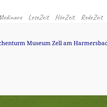
Medinare
LeseZeit
HörZeit
RedeZeit
rchenturm Museum Zell am Harmersbach